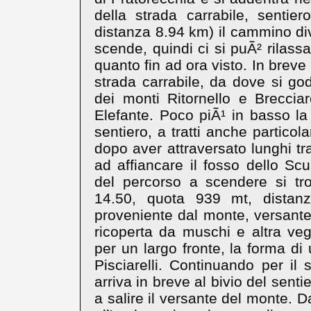
della strada carrabile, senti
distanza 8.94 km) il cammino di
scende, quindi ci si puÃ² rilassa
quanto fin ad ora visto. In breve 
strada carrabile, da dove si go
dei monti Ritornello e Brecci
Elefante. Poco piÃ¹ in basso la 
sentiero, a tratti anche partico
dopo aver attraversato lunghi tra
ad affiancare il fosso dello Sc
del percorso a scendere si tro
14.50, quota 939 mt, dista
proveniente dal monte, versante
ricoperta da muschi e altra ve
per un largo fronte, la forma di
Pisciarelli. Continuando per il 
arriva in breve al bivio del sent
a salire il versante del monte. Dal