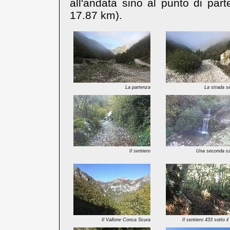
all'andata sino al punto di par
17.87 km).
La partenza
La strada se
Il sentiero
Una seconda c
Il Vallone Conca Scura
Il sentiero 433 sotto i