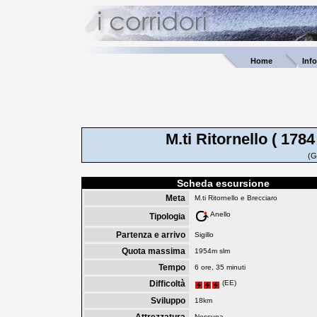
Home
Inf
M.ti Ritornello ( 1784
(G
Scheda escursione
Meta
M.ti Ritornello e Brecciaro
Anello
Tipologia
Partenza e arrivo
Sigillo
Quota massima
1954m slm
Tempo
6 ore, 35 minuti
Difficoltà
(EE)
Sviluppo
18km
Nessuna