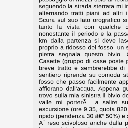
seguendo la strada sterrata mi 
alternando tratti piani ad altr
Scura sul suo lato orografico si
tanto la vista con qualche 
nonostante il periodo e la pas
km dalla partenza si deve lasc
proprio a ridosso del fosso, un
pietra segnala questo bivio. 
Casette (gruppo di case poste p
breve tratto e sembrerebbe di
sentiero riprende su comoda st
fosso che passo facilmente app
affiorano dall'acqua. Appena 
trovo sulla mia sinistra il bivio
valle mi porterÃ a salire s
escursione (ore 9.35, quota 820 m
ripido (pendenza 30 â€“ 50%) e s
Ã¨ reso scivoloso anche dalla p