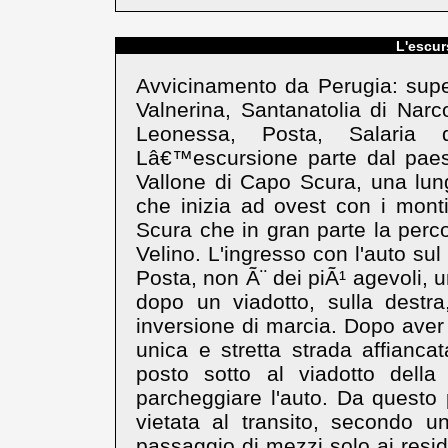
L'escur
Avvicinamento da Perugia: super
Valnerina, Santanatolia di Narc
Leonessa, Posta, Salaria d
Lâ€™escursione parte dal paese
Vallone di Capo Scura, una lung
che inizia ad ovest con i monti 
Scura che in gran parte la percor
Velino. L'ingresso con l'auto sul
Posta, non Ã¨ dei piÃ¹ agevoli, un
dopo un viadotto, sulla destr
inversione di marcia. Dopo aver 
unica e stretta strada affianca
posto sotto al viadotto dell
parcheggiare l'auto. Da questo
vietata al transito, secondo un
passaggio di mezzi solo ai resid