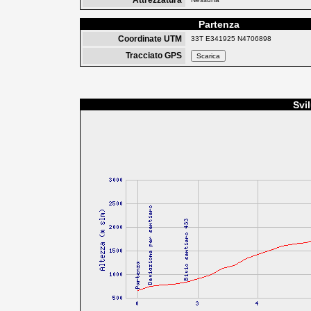
Attrezzatura
Partenza
Coordinate UTM
33T E341925 N4706898
Tracciato GPS
Svi