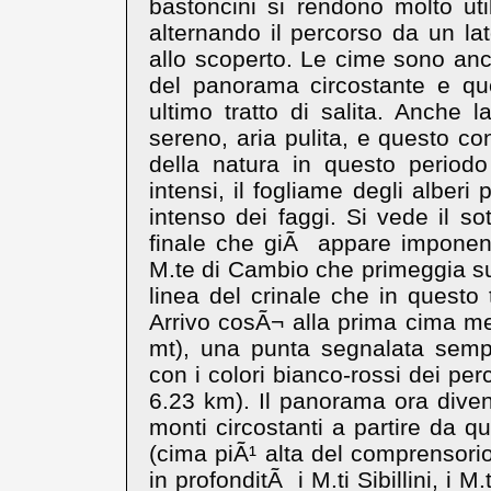
bastoncini si rendono molto uti
alternando il percorso da un lat
allo scoperto. Le cime sono an
del panorama circostante e qu
ultimo tratto di salita. Anche 
sereno, aria pulita, e questo con
della natura in questo period
intensi, il fogliame degli alberi
intenso dei faggi. Si vede il s
finale che giÃ appare imponent
M.te di Cambio che primeggia sug
linea del crinale che in questo
Arrivo cosÃ¬ alla prima cima met
mt), una punta segnalata semp
con i colori bianco-rossi dei per
6.23 km). Il panorama ora diven
monti circostanti a partire da que
(cima piÃ¹ alta del comprensorio
in profonditÃ i M.ti Sibillini, i