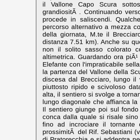
il Vallone Capo Scura sotto
grandiositÃ . Continuando verso
procede in saliscendi. Qualch
percorso alternativo a mezza c
della giornata, M.te il Brecci
distanza 7.51 km). Anche su qu
non il solito sasso colorato
altimetrica. Guardando ora piÃ¹ 
Elefante con l'impraticabile sell
la partenza del Vallone della Scu
discesa dal Brecciaro, lungo il
piuttosto ripido e scivoloso dat
alta, il sentiero si svolge a torn
lungo diagonale che affianca la 
Il sentiero giunge poi sul fondo
conca dalla quale si risale sin
fino ad incrociare il tornante
prossimitÃ del Rif. Sebastiani (v
di Pratorecchia e si addentra nel